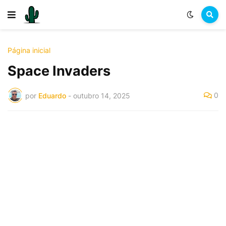
Página inicial
Space Invaders
0
por
Eduardo
-
outubro 14, 2025